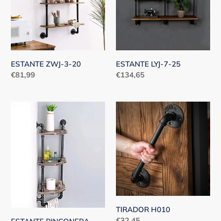
ESTANTE ZWJ-3-20
ESTANTE LYJ-7-25
Precio
€81,99
Precio
€134,65
habitual
habitual
ESTANTE
TIRADOR
RINCONERA
H010
TIRADOR H010
Precio
€32,45