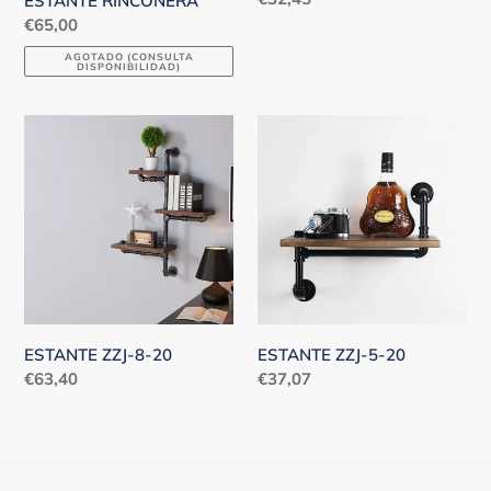
ESTANTE RINCONERA
habitual
Precio
€65,00
habitual
AGOTADO (CONSULTA
DISPONIBILIDAD)
ESTANTE
ESTANTE
ZZJ-
ZZJ-
8-
5-
20
20
ESTANTE ZZJ-8-20
ESTANTE ZZJ-5-20
Precio
€63,40
Precio
€37,07
habitual
habitual