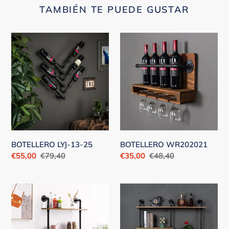
TAMBIÉN TE PUEDE GUSTAR
BOTELLERO
BOTELLERO
LYJ-
WR202021
13-
25
BOTELLERO LYJ-13-25
BOTELLERO WR202021
Precio
€55,00
Precio
€79,40
Precio
€35,00
Precio
€48,40
de
habitual
de
habitual
venta
venta
ESTANTE
ESTANTE
ZWJ-
LYJ-
3-
7-
20
25