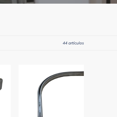
44 artículos
Curva
280TC
para
Carril
280
Henderson.