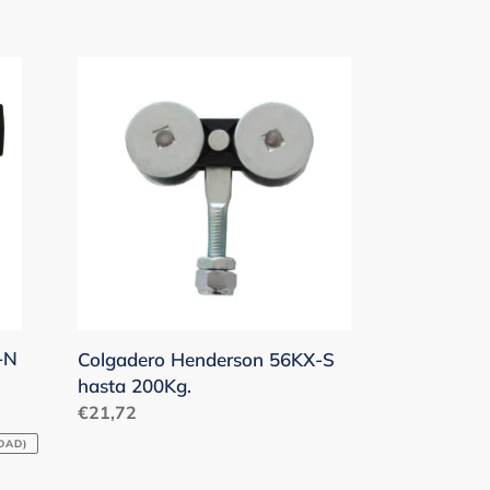
habitual
Colgadero
Henderson
56KX-
S
hasta
200Kg.
-N
Colgadero Henderson 56KX-S
hasta 200Kg.
Precio
€21,72
habitual
DAD)