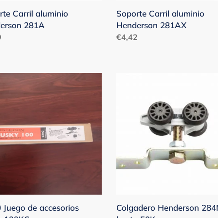
te Carril aluminio
Soporte Carril aluminio
erson 281A
Henderson 281AX
o
9
Precio
€4,42
ual
habitual
Colgadero
Henderson
284N
orios
hasta
a
50Kg.
G.
 Juego de accesorios
Colgadero Henderson 284