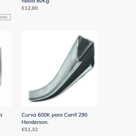
hasta 80Kg.
Precio
€12,80
habitual
DAD)
Curva
600K
para
Carril
290
Henderson.
a
Curva 600K para Carril 290
Henderson.
Precio
€51,32