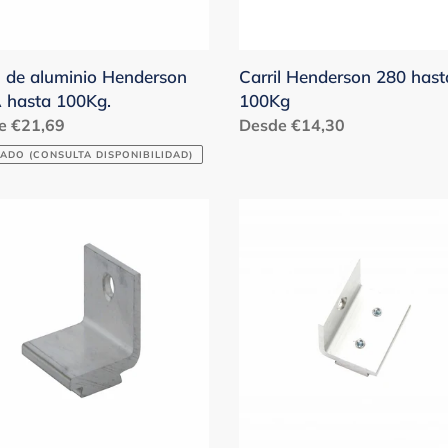
l de aluminio Henderson
Carril Henderson 280 hast
 hasta 100Kg.
100Kg
o
e €21,69
Precio
Desde €14,30
ual
habitual
ADO (CONSULTA DISPONIBILIDAD)
rte
Soporte
Carril
nio
aluminio
erson
Henderson
281AX