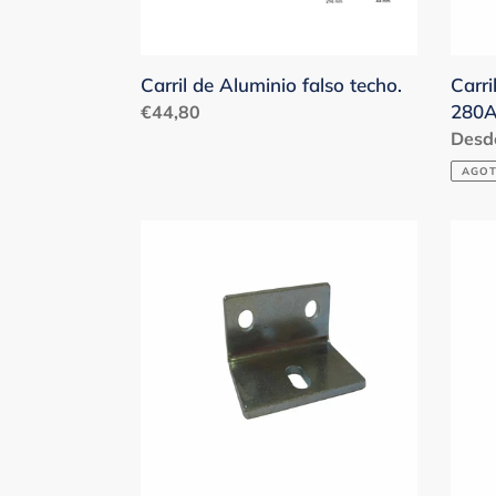
Carril de Aluminio falso techo.
Carri
280A
Precio
€44,80
habitual
Preci
Desd
habit
AGOT
Soporte
Sopo
Carril
Carril
Henderson
alumi
280.
Hend
281A