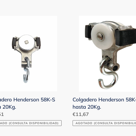
habitual
adero
Colgadero
erson
Henderson
58K-
N
a
hasta
.
20Kg.
adero Henderson 58K-S
Colgadero Henderson 58K
a 20Kg.
hasta 20Kg.
o
51
Precio
€11,67
ual
habitual
ADO (CONSULTA DISPONIBILIDAD)
AGOTADO (CONSULTA DISPONIBILI