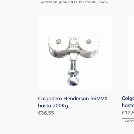
habitual
AGOTADO (CONSULTA DISPONIBILIDAD)
Colgadero
Colg
Henderson
Hend
56MVX
58K-
hasta
S
200Kg.
hast
20Kg
Colg
Colgadero Henderson 56MVX
hast
hasta 200Kg.
Preci
€12,
Precio
€36,55
habit
habitual
AGOT