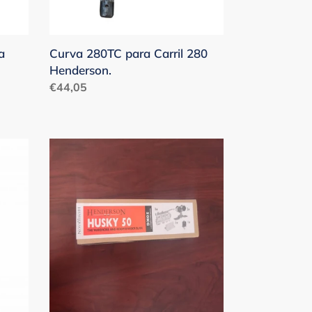
a
Curva 280TC para Carril 280
Henderson.
Precio
€44,05
habitual
H50N
Juego
de
accesorios
hasta
50KG.