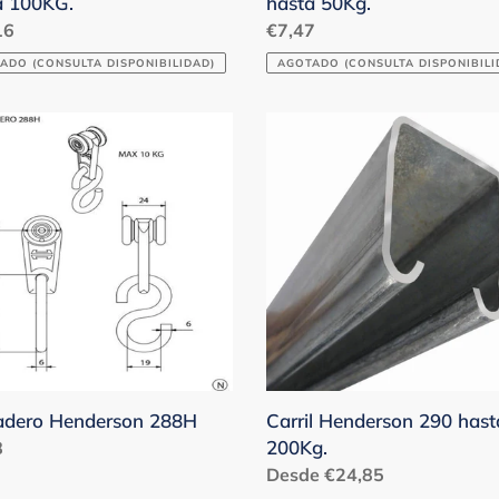
a 100KG.
hasta 50Kg.
o
16
Precio
€7,47
ual
habitual
ADO (CONSULTA DISPONIBILIDAD)
AGOTADO (CONSULTA DISPONIBILI
adero
Carril
erson
Henderson
290
hasta
200Kg.
adero Henderson 288H
Carril Henderson 290 hast
200Kg.
o
8
ual
Precio
Desde €24,85