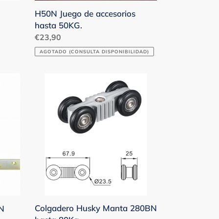
H50N Juego de accesorios
hasta 50KG.
Precio
€23,90
habitual
AGOTADO (CONSULTA DISPONIBILIDAD)
Colgadero
Husky
Manta
280BN
hasta
80Kg.
Colgadero Husky Manta 280BN
N