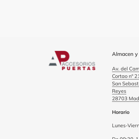
Almacen y
Av. del Cam
Cortao nº 2
San Sebasti
Reyes
28703 Madr
Horario
Lunes-Vier
De 09:30-1