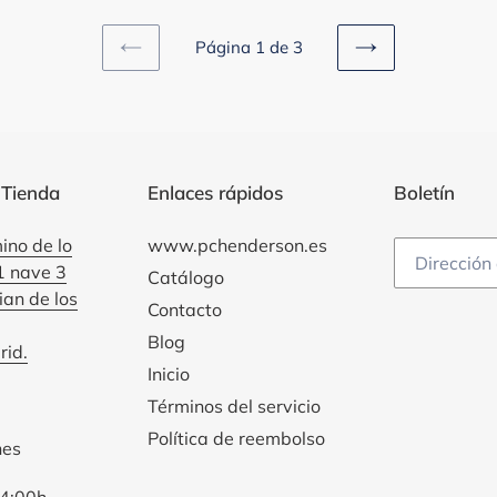
Página 1 de 3
PAGINA
SIGUIENTE
ANTERIOR
PÁGINA
 Tienda
Enlaces rápidos
Boletín
ino de lo
www.pchenderson.es
1 nave 3
Catálogo
an de los
Contacto
Blog
id.
Inicio
Términos del servicio
Política de reembolso
nes
4:00h