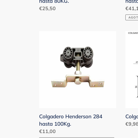
hasta 80KG.
hast
Precio
€25,50
Preci
€41,
habitual
habit
AGOT
Colgadero
Colg
Henderson
Hend
284
288H
hasta
100Kg.
Colgadero Henderson 284
Colg
hasta 100Kg.
Preci
€9,9
Precio
€11,00
habit