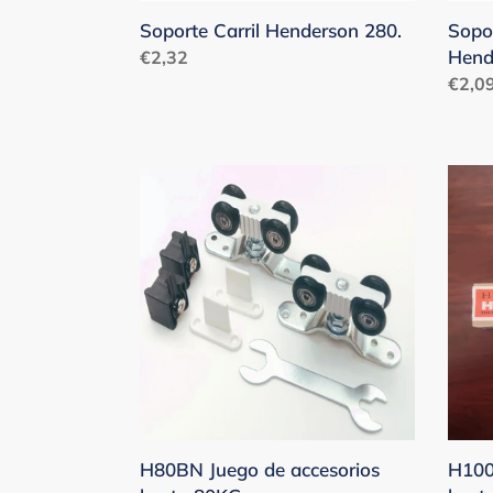
Soporte Carril Henderson 280.
Sopor
Hend
Precio
€2,32
habitual
Preci
€2,0
habit
H80BN
H100
Juego
Juego
de
de
accesorios
acces
hasta
hast
80KG.
100K
H80BN Juego de accesorios
H100