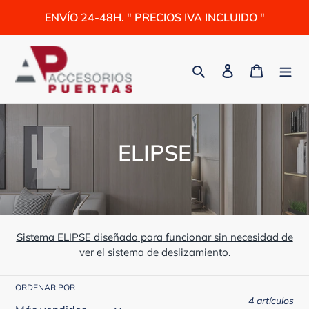
Ir
ENVÍO 24-48H. " PRECIOS IVA INCLUIDO "
directamente
al
contenido
Buscar
Ingresar
Carrito
C
ELIPSE
o
l
e
Sistema ELIPSE diseñado
pa
ra
funcionar sin necesidad de
c
ver el sistema de deslizamiento.
c
ORDENAR POR
4 artículos