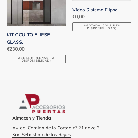
Vídeo Sistema Elipse
Precio
€0,00
habitual
AGOTADO (CONSULTA
DISPONIBILIDAD)
KIT OCULTO ELIPSE
GLASS.
Precio
€230,00
habitual
AGOTADO (CONSULTA
DISPONIBILIDAD)
Almacen y Tienda
Av. del Camino de lo Cortao nº 21 nave 3
San Sebastian de los Reyes