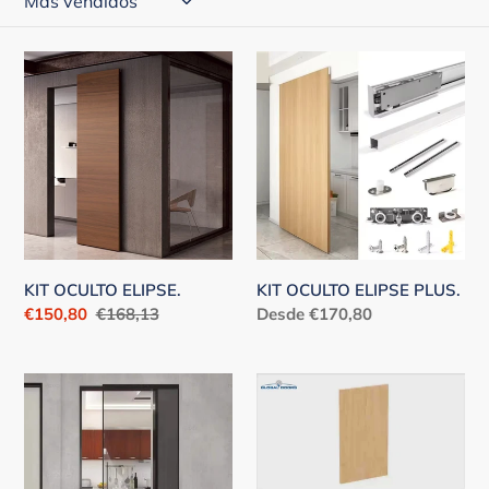
i
ó
KIT
KIT
n
OCULTO
OCULTO
:
ELIPSE.
ELIPSE
PLUS.
KIT OCULTO ELIPSE.
KIT OCULTO ELIPSE PLUS.
Precio
€150,80
Precio
€168,13
Precio
Desde €170,80
de
habitual
habitual
venta
KIT
Vídeo
OCULTO
Sistema
ELIPSE
Elipse
GLASS.