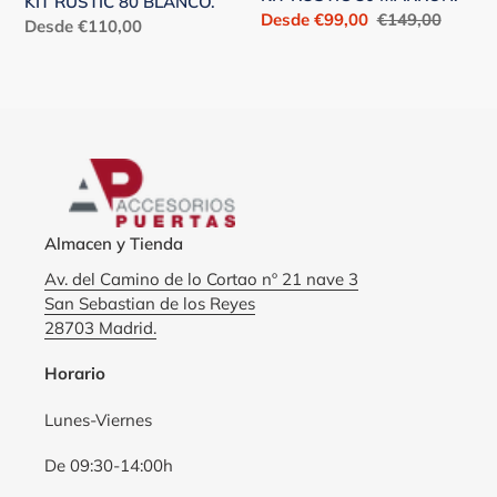
KIT RUSTIC 80 BLANCO.
Precio
Desde €99,00
Precio
€149,00
Precio
Desde €110,00
de
habitual
habitual
venta
Almacen y Tienda
Av. del Camino de lo Cortao nº 21 nave 3
San Sebastian de los Reyes
28703 Madrid.
Horario
Lunes-Viernes
De 09:30-14:00h