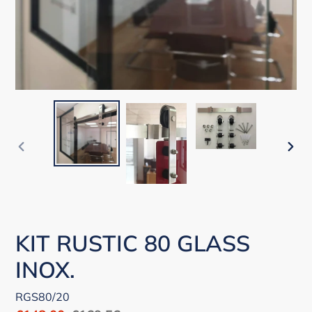
ANTERIOR
SIGU
DIAPOSITIVA
DIAP
KIT RUSTIC 80 GLASS
INOX.
RGS80/20