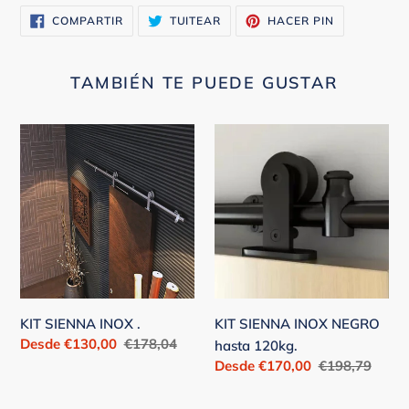
COMPARTIR
TUITEAR
PINEAR
COMPARTIR
TUITEAR
HACER PIN
EN
EN
EN
FACEBOOK
TWITTER
PINTEREST
TAMBIÉN TE PUEDE GUSTAR
KIT
KIT
SIENNA
SIENNA
INOX
INOX
.
NEGRO
hasta
120kg.
KIT SIENNA INOX .
KIT SIENNA INOX NEGRO
Precio
Desde €130,00
Precio
€178,04
hasta 120kg.
de
habitual
Precio
Desde €170,00
Precio
€198,79
venta
de
habitual
venta