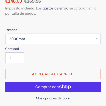
Precio
€148,00
Precio
€169,56
de
habitual
Impuesto incluido. Los
gastos de envío
se calculan en la
pantalla de pagos.
venta
Tamaño
Cantidad
AGREGAR AL CARRITO
Más opciones de pago