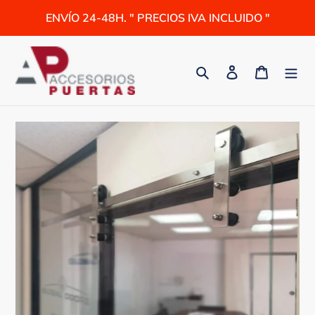
Ir
ENVÍO 24-48H. " PRECIOS IVA INCLUIDO "
directamente
al
contenido
Buscar
Ingresar
Carrito