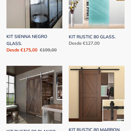
KIT SIENNA NEGRO
KIT RUSTIC 80 GLASS.
Precio
Desde €127,00
GLASS.
habitual
Precio
Desde €175,00
Precio
€199,00
de
habitual
venta
KIT
KIT
RUSTIC
RUSTIC
80
80
BLANCO.
MARRON.
KIT RUSTIC 80 MARRON.